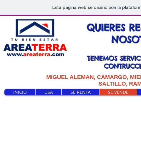
Esta página web se diseñó con la platafor
QUIERES R
NOSO
TENEMOS SERVICI
CONTRUCCIO
MIGUEL ALEMAN, CAMARGO, MIE
SALTILLO, RA
INICIO
USA
SE RENTA
SE VENDE
Hola.
tenemo
CONSTRUCCION